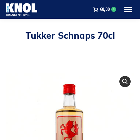
€
0,00
0
Tukker Schnaps 70cl
Je bent hier: