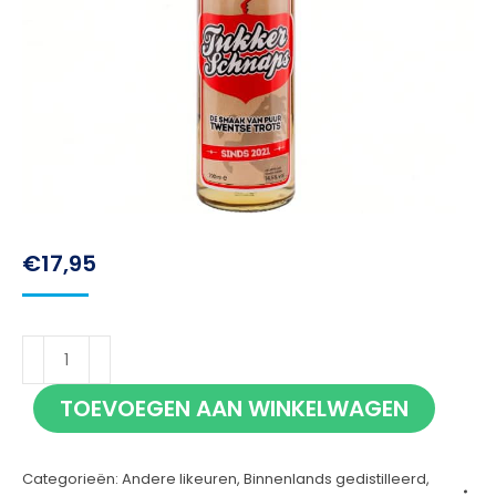
€
17,95
Tukker
Schnaps
TOEVOEGEN AAN WINKELWAGEN
70cl
aantal
Categorieën:
Andere likeuren
,
Binnenlands gedistilleerd
,