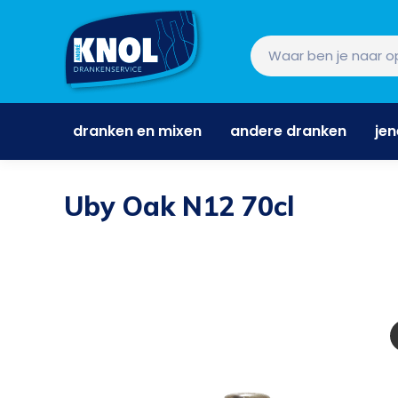
dranken en mixen
andere dranken
je
dranken en mixen
andere dranken
je
Uby Oak N12 70cl