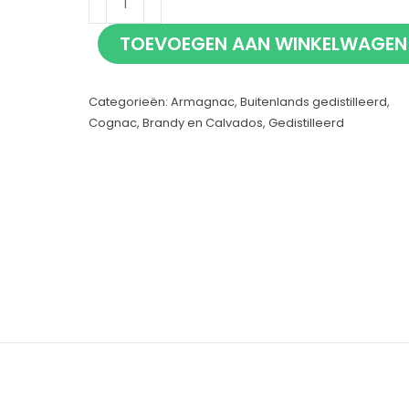
Oak
TOEVOEGEN AAN WINKELWAGEN
N12
70cl
Categorieën:
Armagnac
,
Buitenlands gedistilleerd
,
aantal
Cognac, Brandy en Calvados
,
Gedistilleerd