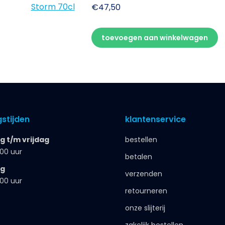
€
47,50
toevoegen aan winkelwagen
stijden
klantenservice
 t/m vrijdag
bestellen
.00 uur
betalen
ag
verzenden
.00 uur
retourneren
onze slijterij
zakelijk bestellen