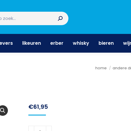
nevers
likeuren
erber
whisky
bieren
wi
nevers
likeuren
erber
whisky
bieren
wij
Je bent hier:
home
andere d
€
61,95
Uby