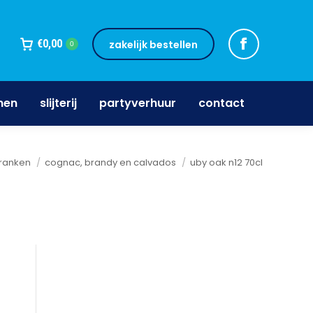
jnen
slijterij
partyverhuur
contact
€
0,00
zakelijk bestellen
0
nen
slijterij
partyverhuur
contact
ranken
cognac, brandy en calvados
uby oak n12 70cl