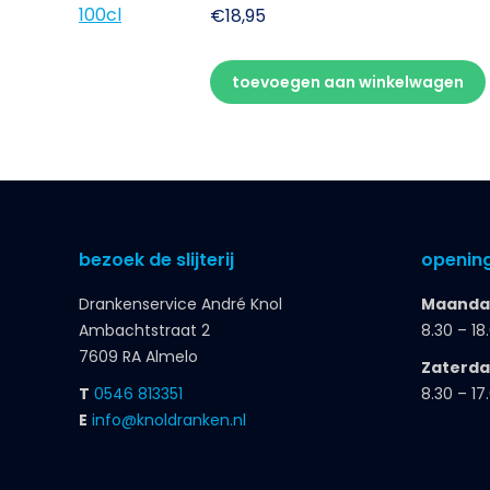
€
18,95
toevoegen aan winkelwagen
bezoek de slijterij
opening
Drankenservice André Knol
Maandag
Ambachtstraat 2
8.30 – 18
7609 RA Almelo
Zaterd
T
0546 813351
8.30 – 17
E
info@knoldranken.nl