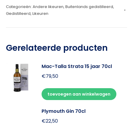
Categorieën:
Andere likeuren
,
Buitenlands gedistilleerd
,
aantal
Gedistilleerd
,
Likeuren
Gerelateerde producten
Mac-Talla Strata 15 jaar 70cl
€
79,50
toevoegen aan winkelwagen
Plymouth Gin 70cl
€
22,50