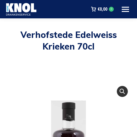
€
0,00
0
Verhofstede Edelweiss
Krieken 70cl
Je bent hier: