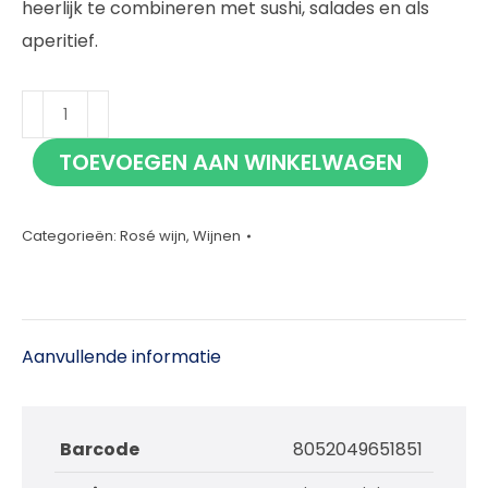
heerlijk te combineren met sushi, salades en als
aperitief.
Villa
Loren
TOEVOEGEN AAN WINKELWAGEN
Pinot
Grigio
Blush
Categorieën:
Rosé wijn
,
Wijnen
Rose
75cl
aantal
Aanvullende informatie
Barcode
8052049651851