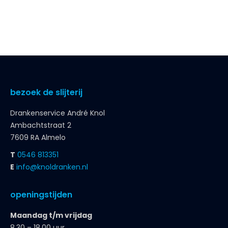
bezoek de slijterij
Drankenservice André Knol
Ambachtstraat 2
7609 RA Almelo
T
0546 813351
E
info@knoldranken.nl
openingstijden
Maandag t/m vrijdag
8.30 – 18.00 uur