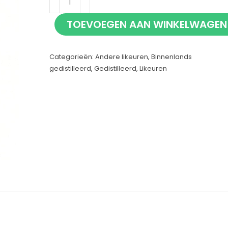
Cherry
TOEVOEGEN AAN WINKELWAGEN
70cl
aantal
Categorieën:
Andere likeuren
,
Binnenlands
gedistilleerd
,
Gedistilleerd
,
Likeuren