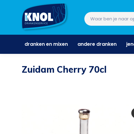
dranken en mixen
andere dranken
je
dranken en mixen
andere dranken
je
Zuidam Cherry 70cl