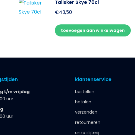
Talisker Skye 70cl
€
43,50
toevoegen aan winkelwagen
stijden
klantenservice
 t/m vrijdag
bestellen
.00 uur
betalen
ag
verzenden
.00 uur
retourneren
onze slijterij