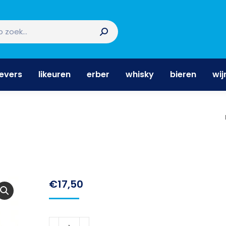
nevers
likeuren
erber
whisky
bieren
wi
nevers
likeuren
erber
whisky
bieren
wij
€
17,50
Zuidam