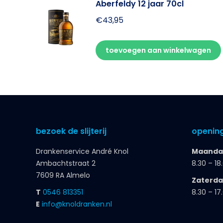
Aberfeldy 12 jaar 70cl
€
43,95
toevoegen aan winkelwagen
bezoek de slijterij
opening
Drankenservice André Knol
Maandag
Ambachtstraat 2
8.30 – 18
7609 RA Almelo
Zaterd
T
0546 813351
8.30 – 17
E
info@knoldranken.nl