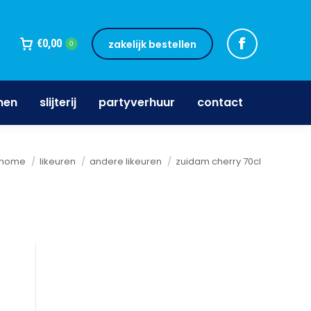
jnen
slijterij
partyverhuur
contact
€
0,00
zakelijk bestellen
0
nen
slijterij
partyverhuur
contact
Je bent hier:
home
likeuren
andere likeuren
zuidam cherry 70cl