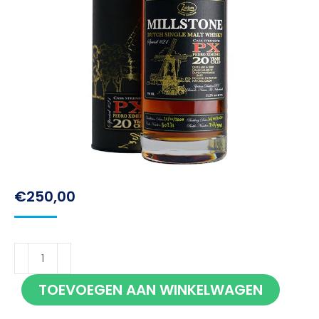
€
250,00
Zuidam
Millstone
TOEVOEGEN AAN WINKELWAGEN
PX
20