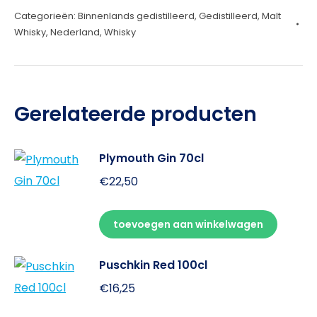
Categorieën:
Binnenlands gedistilleerd
,
Gedistilleerd
,
Malt
jaar
Whisky
,
Nederland
,
Whisky
70cl
aantal
Gerelateerde producten
Plymouth Gin 70cl
€
22,50
toevoegen aan winkelwagen
Puschkin Red 100cl
€
16,25