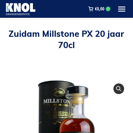
€
0,00
0
Zuidam Millstone PX 20 jaar
70cl
Je bent hier: