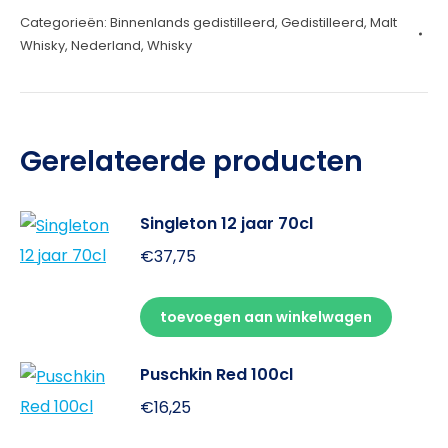
Categorieën:
Binnenlands gedistilleerd
,
Gedistilleerd
,
Malt
70cl
Whisky
,
Nederland
,
Whisky
aantal
Gerelateerde producten
Singleton 12 jaar 70cl
€
37,75
toevoegen aan winkelwagen
Puschkin Red 100cl
€
16,25