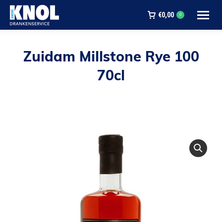
€
0,00
0
Zuidam Millstone Rye 100
70cl
Je bent hier: