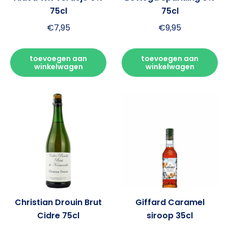
75cl
75cl
€
7,95
€
9,95
toevoegen aan
toevoegen aan
winkelwagen
winkelwagen
Christian Drouin Brut
Giffard Caramel
Cidre 75cl
siroop 35cl