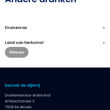
Druivenras
Land van herkomst
Filteren
bezoek de slijterij
Drankenservice André Knol
Ambachtstraat 2
7609 RA Almelo