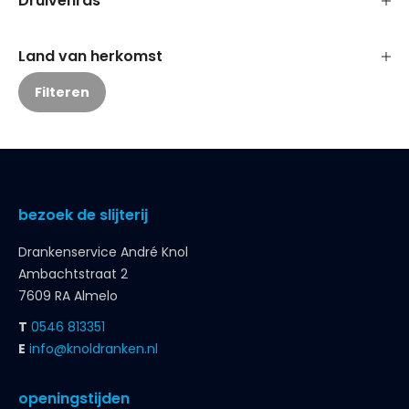
Druivenras
Land van herkomst
Filteren
bezoek de slijterij
Drankenservice André Knol
Ambachtstraat 2
7609 RA Almelo
T
0546 813351
E
info@knoldranken.nl
openingstijden