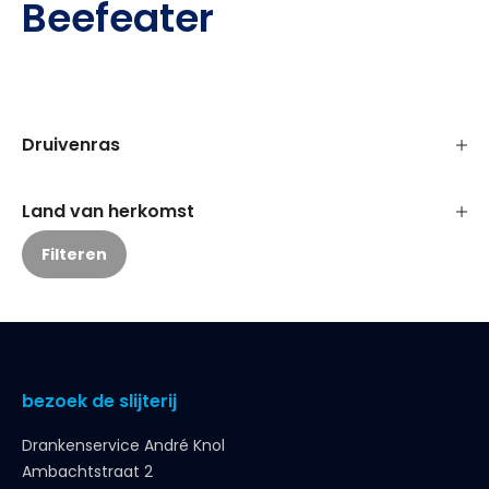
Beefeater
Druivenras
Land van herkomst
Filteren
bezoek de slijterij
Drankenservice André Knol
Ambachtstraat 2