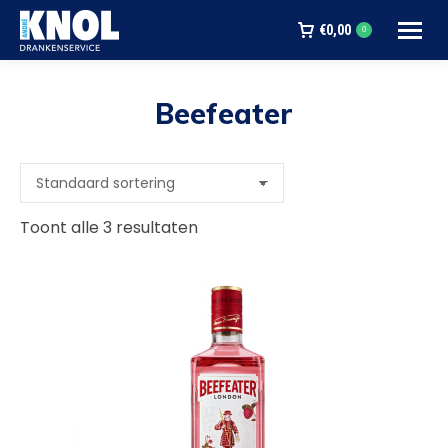
€
0,00
0
Beefeater
Je bent hier:
Toont alle 3 resultaten