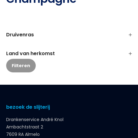
Druivenras
Land van herkomst
Filteren
bezoek de slijterij
Drankenservice André Knol
Ambachtstraat 2
7609 RA Almelo