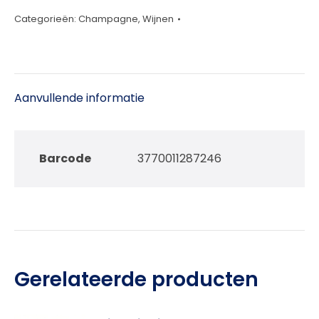
Chardonnay
Categorieën:
Champagne
,
Wijnen
75cl
aantal
Aanvullende informatie
Barcode
3770011287246
Gerelateerde producten