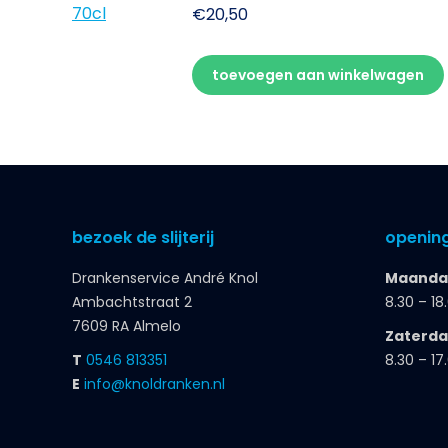
€
20,50
toevoegen aan winkelwagen
bezoek de slijterij
opening
Drankenservice André Knol
Maandag
Ambachtstraat 2
8.30 – 18
7609 RA Almelo
Zaterd
T
0546 813351
8.30 – 17
E
info@knoldranken.nl