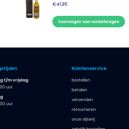
€
41,95
toevoegen aan winkelwagen
stijden
klantenservice
 t/m vrijdag
bestellen
.00 uur
betalen
ag
verzenden
.00 uur
retourneren
onze slijterij
zakelijk bestellen