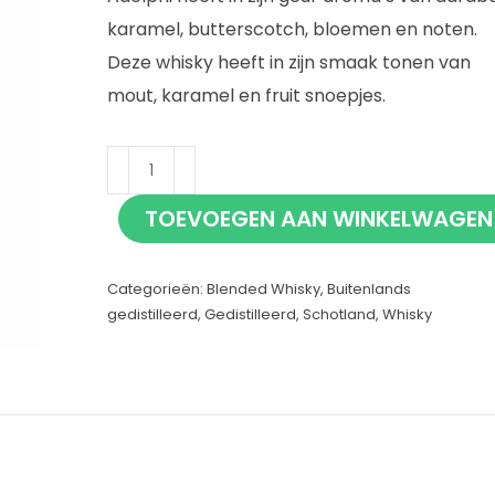
karamel, butterscotch, bloemen en noten.
Deze whisky heeft in zijn smaak tonen van
mout, karamel en fruit snoepjes.
Adelphi
70cl
TOEVOEGEN AAN WINKELWAGEN
aantal
Categorieën:
Blended Whisky
,
Buitenlands
gedistilleerd
,
Gedistilleerd
,
Schotland
,
Whisky