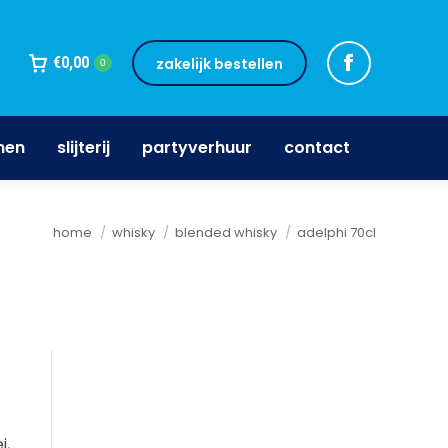
jnen
slijterij
partyverhuur
contact
€
0,00
zakelijk bestellen
0
nen
slijterij
partyverhuur
contact
Je bent hier:
home
whisky
blended whisky
adelphi 70cl
i,