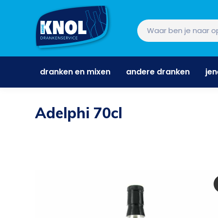
dranken en mixen
andere dranken
je
dranken en mixen
andere dranken
je
Adelphi 70cl