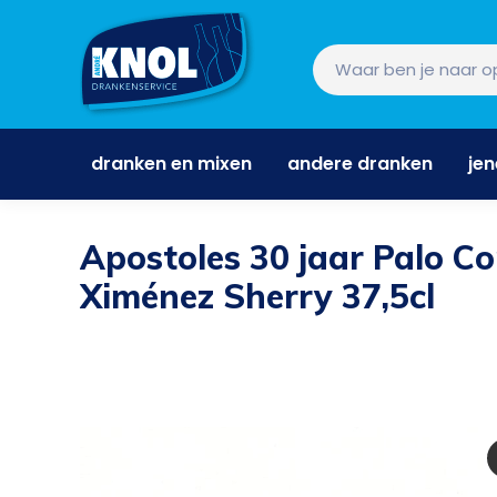
dranken en mixen
andere dranken
je
dranken en mixen
andere dranken
je
Apostoles 30 jaar Palo C
Ximénez Sherry 37,5cl