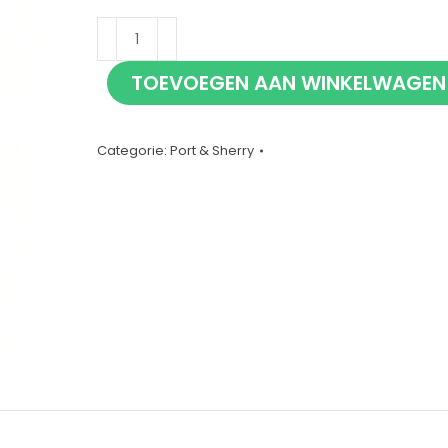
Apostoles
30
TOEVOEGEN AAN WINKELWAGEN
jaar
Palo
Cortado
Categorie:
Port & Sherry
en
Pedro
Ximénez
Sherry
37,5cl
aantal