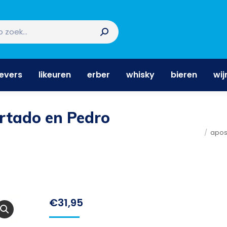
nevers
likeuren
erber
whisky
bieren
wi
nevers
likeuren
erber
whisky
bieren
wij
ortado en Pedro
Je bent hier:
apos
€
31,95