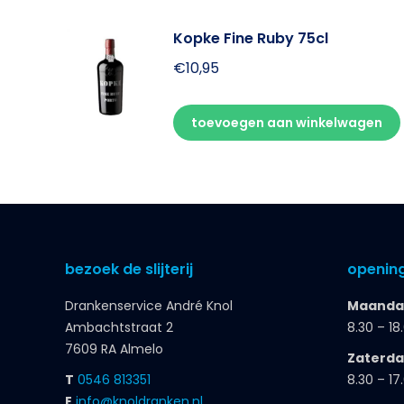
Kopke Fine Ruby 75cl
€
10,95
toevoegen aan winkelwagen
bezoek de slijterij
opening
Drankenservice André Knol
Maandag
Ambachtstraat 2
8.30 – 18
7609 RA Almelo
Zaterd
T
0546 813351
8.30 – 17
E
info@knoldranken.nl