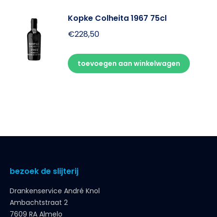
Kopke Colheita 1967 75cl
€
228,50
toevoegen aan winkelwagen
bezoek de slijterij
Drankenservice André Knol
Ambachtstraat 2
7609 RA Almelo