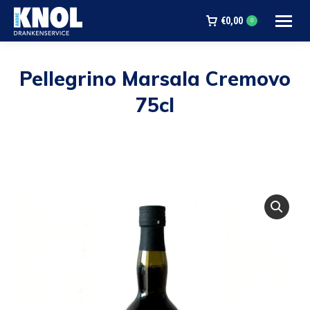
€
0,00
0
Pellegrino Marsala Cremovo
75cl
Je bent hier: