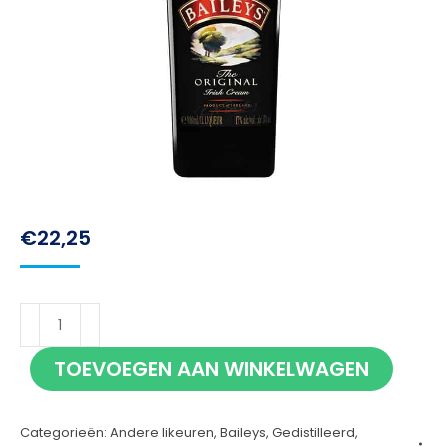
€
22,25
Baileys
100cl
TOEVOEGEN AAN WINKELWAGEN
aantal
Categorieën:
Andere likeuren
,
Baileys
,
Gedistilleerd
,