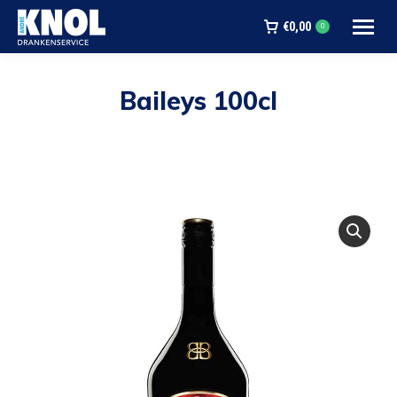
€
0,00
0
Baileys 100cl
Je bent hier: