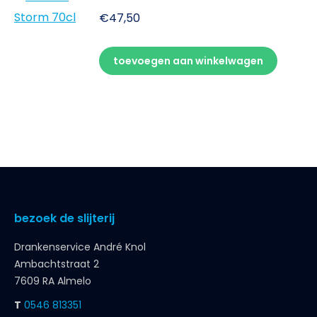
€
47,50
toevoegen aan winkelwagen
bezoek de slijterij
Drankenservice André Knol
Ambachtstraat 2
7609 RA Almelo
T
0546 813351