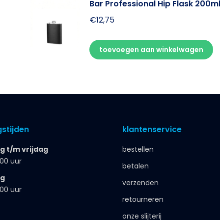
Bar Professional Hip Flask 200m
€
12,75
toevoegen aan winkelwagen
stijden
klantenservice
 t/m vrijdag
bestellen
.00 uur
betalen
ag
verzenden
.00 uur
retourneren
onze slijterij