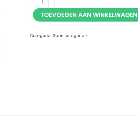
Professional
TOEVOEGEN AAN WINKELWAGEN
Spirit
Measure
tripod
Categorie:
Geen categorie
20ml
aantal