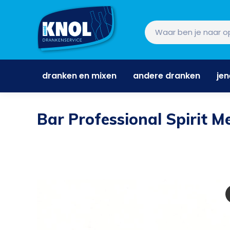
dranken en mixen
andere dranken
je
dranken en mixen
andere dranken
je
Bar Professional Spirit M