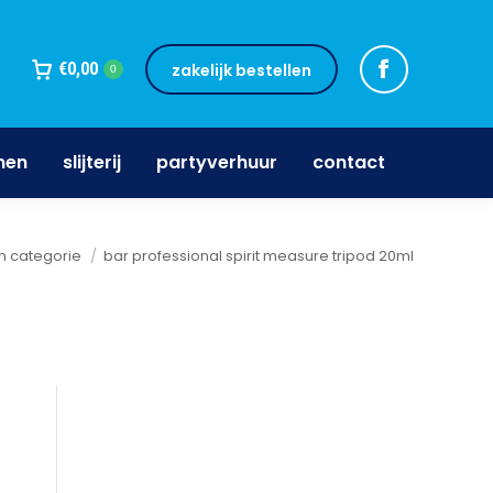
jnen
slijterij
partyverhuur
contact
€
0,00
zakelijk bestellen
0
nen
slijterij
partyverhuur
contact
r:
n categorie
bar professional spirit measure tripod 20ml