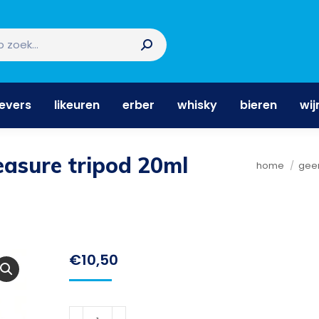
nevers
likeuren
erber
whisky
bieren
wi
nevers
likeuren
erber
whisky
bieren
wij
easure tripod 20ml
Je bent hie
home
gee
€
10,50
Bar