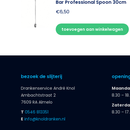
Bar Professional Spoon 30cm
€
6,50
toevoegen aan winkelwagen
bezoek de slijterij
opening
Drankenservice André Knol
Maandag
Ambachtstraat 2
8.30 – 18
7609 RA Almelo
Zaterd
T
0546 813351
8.30 – 17
E
info@knoldranken.nl