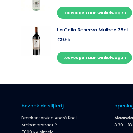
toevoegen aan winkelwagen
La Celia Reserva Malbec 75cl
€
9,95
toevoegen aan winkelwagen
bezoek de slijterij
opening
Drankenservice André Knol
Maandag
Ambachtstraat 2
8.30 – 18
7609 RA Almelo