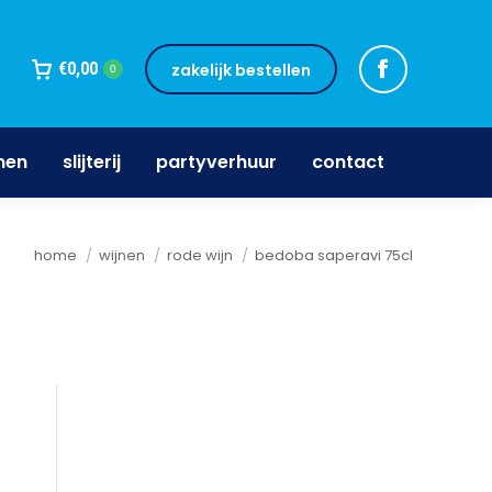
jnen
slijterij
partyverhuur
contact
€
0,00
zakelijk bestellen
0
nen
slijterij
partyverhuur
contact
Je bent hier:
home
wijnen
rode wijn
bedoba saperavi 75cl