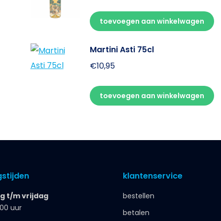
toevoegen aan winkelwagen
Martini Asti 75cl
€
10,95
toevoegen aan winkelwagen
stijden
klantenservice
 t/m vrijdag
bestellen
.00 uur
betalen