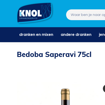
dranken en mixen
andere dranken
je
dranken en mixen
andere dranken
je
Bedoba Saperavi 75cl