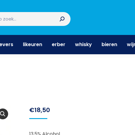
nevers
likeuren
erber
whisky
bieren
wi
nevers
likeuren
erber
whisky
bieren
wij
€
18,50
13,5% Alcohol