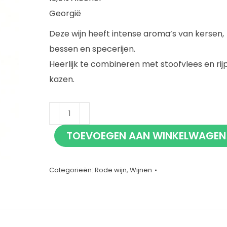
Georgië
Deze wijn heeft intense aroma’s van kersen,
bessen en specerijen.
Heerlijk te combineren met stoofvlees en rij
kazen.
Bedoba
Saperavi
TOEVOEGEN AAN WINKELWAGEN
75cl
aantal
Categorieën:
Rode wijn
,
Wijnen