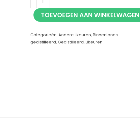
Chocolade
TOEVOEGEN AAN WINKELWAGEN
Karamel
Zeezout
Categorieën:
Andere likeuren
,
Binnenlands
70cl
gedistilleerd
,
Gedistilleerd
,
Likeuren
aantal