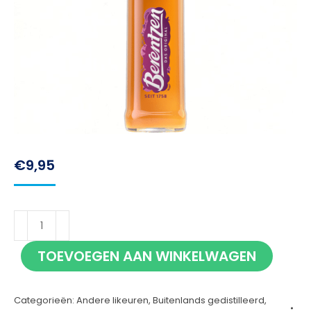
€
9,95
Berentzen
Maracuja
TOEVOEGEN AAN WINKELWAGEN
70cl
aantal
Categorieën:
Andere likeuren
,
Buitenlands gedistilleerd
,