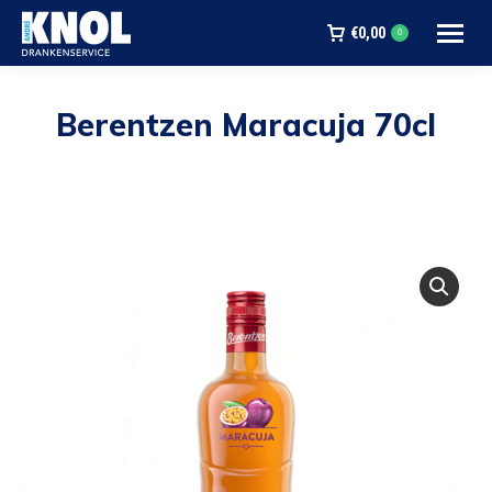
€
0,00
0
Berentzen Maracuja 70cl
Je bent hier: