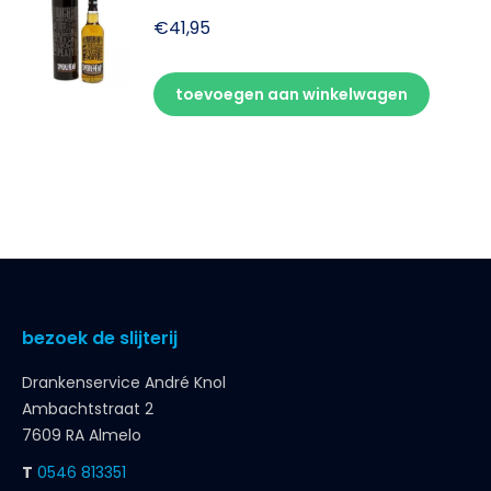
€
41,95
toevoegen aan winkelwagen
bezoek de slijterij
Drankenservice André Knol
Ambachtstraat 2
7609 RA Almelo
T
0546 813351