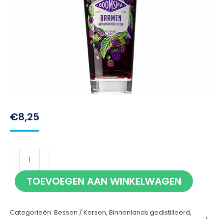
€
8,25
Boomsma
Bramen
TOEVOEGEN AAN WINKELWAGEN
50cl
aantal
Categorieën:
Bessen / Kersen
,
Binnenlands gedistilleerd
,