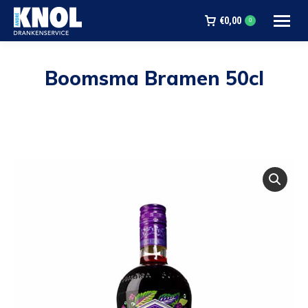
€
0,00
0
Boomsma Bramen 50cl
Je bent hier: