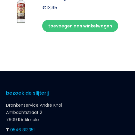
€
13,95
toevoegen aan winkelwagen
bezoek de slijterij
Drankenservice André Knol
Ambachtstraat 2
7609 RA Almelo
T
0546 813351