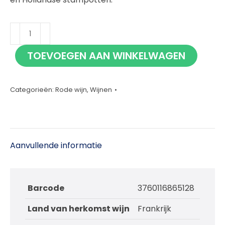
Chateau
Saby
TOEVOEGEN AAN WINKELWAGEN
Merlot
75cl
aantal
Categorieën:
Rode wijn
,
Wijnen
Aanvullende informatie
Barcode
3760116865128
Land van herkomst wijn
Frankrijk