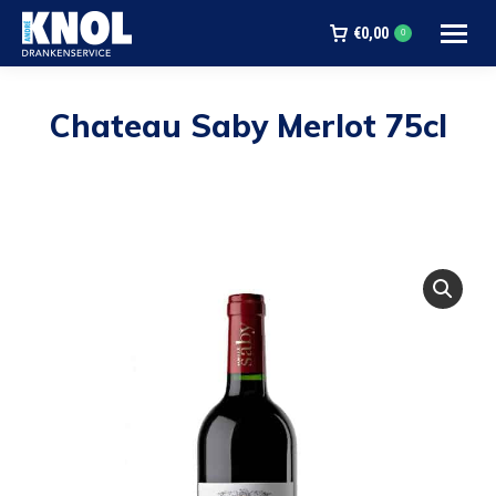
€
0,00
0
Chateau Saby Merlot 75cl
Je bent hier: