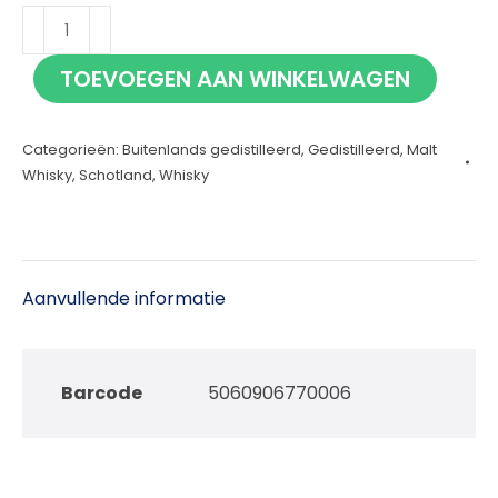
Clydeside
Stobcross
TOEVOEGEN AAN WINKELWAGEN
70cl
aantal
Categorieën:
Buitenlands gedistilleerd
,
Gedistilleerd
,
Malt
Whisky
,
Schotland
,
Whisky
Aanvullende informatie
Barcode
5060906770006