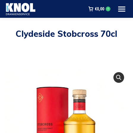
€
0,00
0
Clydeside Stobcross 70cl
Je bent hier: