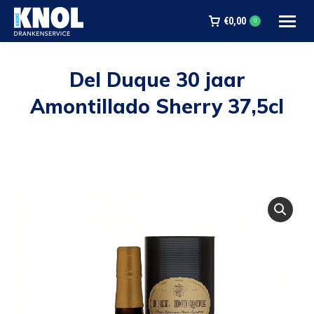
€
0,00
0
Del Duque 30 jaar
Amontillado Sherry 37,5cl
Je bent hier: