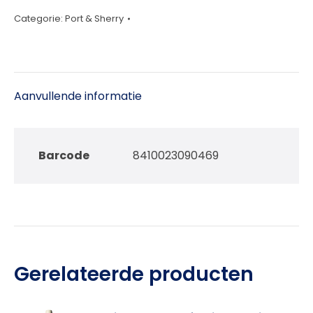
Amontillado
Categorie:
Port & Sherry
Sherry
37,5cl
aantal
Aanvullende informatie
Barcode
8410023090469
Gerelateerde producten