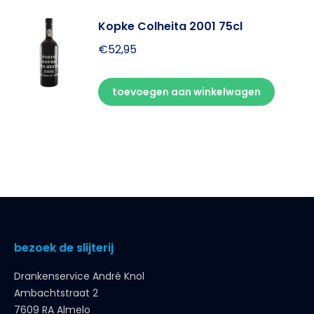
Kopke Colheita 2001 75cl
€
52,95
toevoegen aan winkelwagen
bezoek de slijterij
Drankenservice André Knol
Ambachtstraat 2
7609 RA Almelo