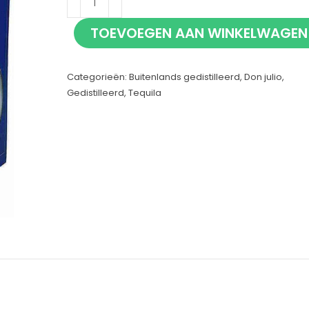
Julio
TOEVOEGEN AAN WINKELWAGEN
Blanco
70cl
Categorieën:
Buitenlands gedistilleerd
,
Don julio
,
aantal
Gedistilleerd
,
Tequila