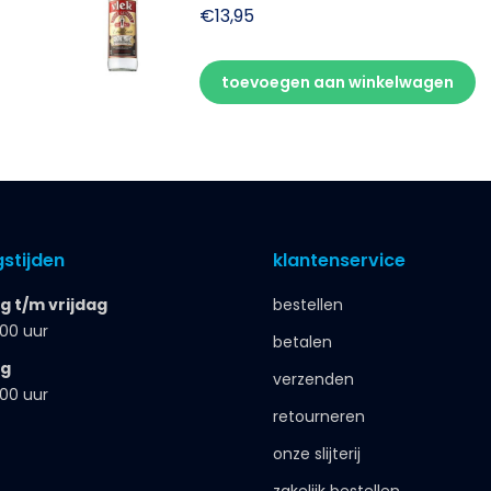
€
13,95
toevoegen aan winkelwagen
stijden
klantenservice
 t/m vrijdag
bestellen
.00 uur
betalen
ag
verzenden
.00 uur
retourneren
onze slijterij
zakelijk bestellen