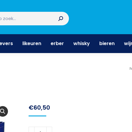
nevers
likeuren
erber
whisky
bieren
wi
nevers
likeuren
erber
whisky
bieren
wij
J
€
60,50
Don