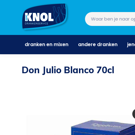
dranken en mixen
andere dranken
je
dranken en mixen
andere dranken
je
Don Julio Blanco 70cl