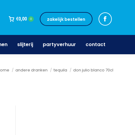
jnen
slijterij
partyverhuur
contact
€
0,00
zakelijk bestellen
0
nen
slijterij
partyverhuur
contact
e bent hier:
home
andere dranken
tequila
don julio blanco 70cl