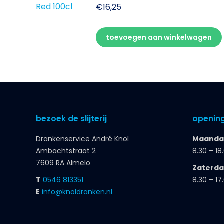
€
16,25
toevoegen aan winkelwagen
bezoek de slijterij
opening
Drankenservice André Knol
Maandag
Ambachtstraat 2
8.30 – 18
7609 RA Almelo
Zaterd
T
0546 813351
8.30 – 17
E
info@knoldranken.nl