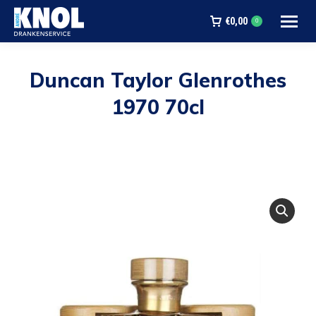
€
0,00
0
Duncan Taylor Glenrothes
1970 70cl
Je bent hier: