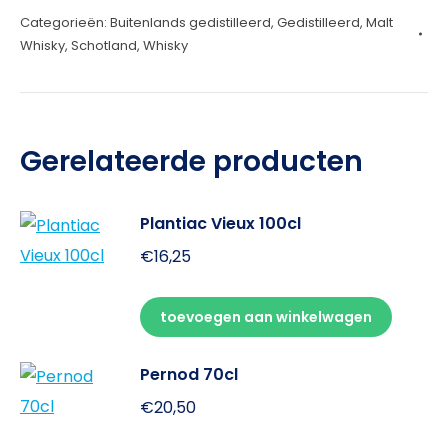
Categorieën:
Buitenlands gedistilleerd
,
Gedistilleerd
,
Malt
70cl
Whisky
,
Schotland
,
Whisky
aantal
Gerelateerde producten
Plantiac Vieux 100cl
€
16,25
toevoegen aan winkelwagen
Pernod 70cl
€
20,50