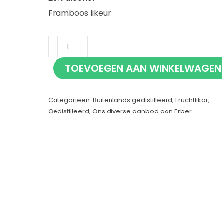
Framboos likeur
Erber
Tiroler
TOEVOEGEN AAN WINKELWAGEN
Fruchtlikör
Himbeere
Categorieën:
Buitenlands gedistilleerd
,
Fruchtlikör
,
50cl
Gedistilleerd
,
Ons diverse aanbod aan Erber
aantal