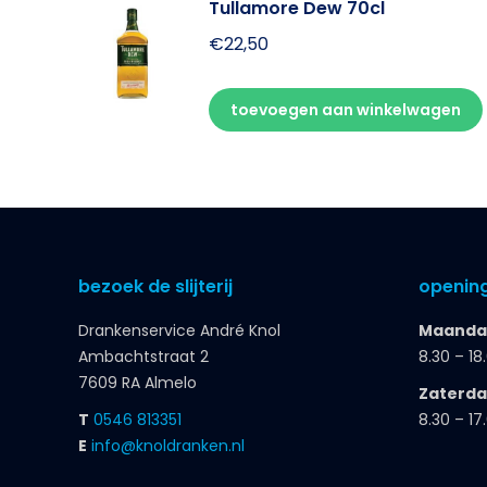
Tullamore Dew 70cl
€
22,50
toevoegen aan winkelwagen
bezoek de slijterij
opening
Drankenservice André Knol
Maandag
Ambachtstraat 2
8.30 – 18
7609 RA Almelo
Zaterd
T
0546 813351
8.30 – 17
E
info@knoldranken.nl