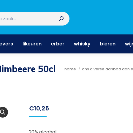
nevers
likeuren
erber
whisky
bieren
wi
nevers
likeuren
erber
whisky
bieren
wij
Himbeere 50cl
Je bent hier:
home
ons diverse aanbod aan 
€
10,25
20% alcohol