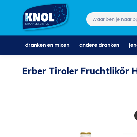
dranken en mixen
andere dranken
je
dranken en mixen
andere dranken
je
Erber Tiroler Fruchtlikör 