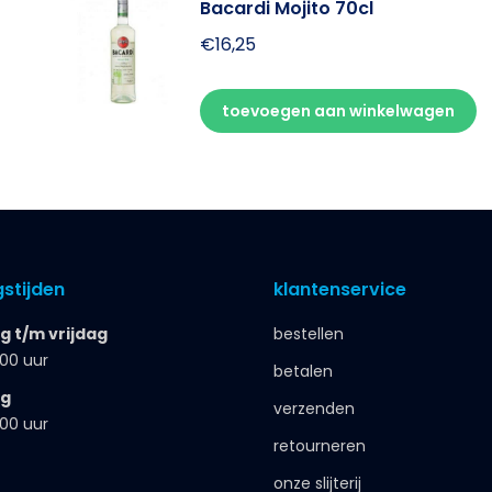
Bacardi Mojito 70cl
€
16,25
toevoegen aan winkelwagen
stijden
klantenservice
 t/m vrijdag
bestellen
.00 uur
betalen
ag
verzenden
.00 uur
retourneren
onze slijterij