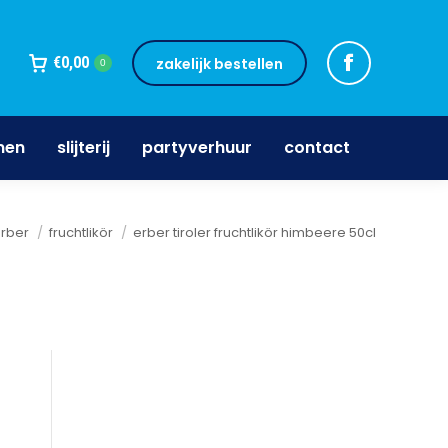
jnen
slijterij
partyverhuur
contact
€
0,00
zakelijk bestellen
0
nen
slijterij
partyverhuur
contact
erber
fruchtlikör
erber tiroler fruchtlikör himbeere 50cl