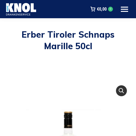
€
0,00
0
Erber Tiroler Schnaps
Marille 50cl
Je bent hier: