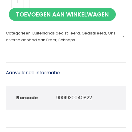
Tiroler
TOEVOEGEN AAN WINKELWAGEN
Schnaps
Marille
Categorieën:
Buitenlands gedistilleerd
,
Gedistilleerd
,
Ons
50cl
diverse aanbod aan Erber
,
Schnaps
aantal
Aanvullende informatie
Barcode
9001930040822