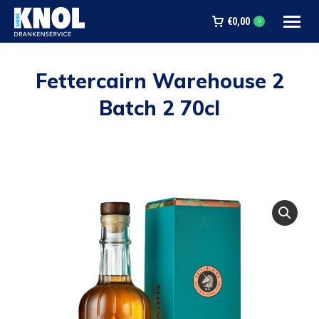
€
0,00
0
Fettercairn Warehouse 2
Batch 2 70cl
Je bent hier: