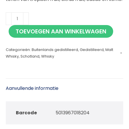
Fettercairn
Warehouse
TOEVOEGEN AAN WINKELWAGEN
2
Batch
Categorieën:
Buitenlands gedistilleerd
,
Gedistilleerd
,
Malt
2
Whisky
,
Schotland
,
Whisky
70cl
aantal
Aanvullende informatie
Barcode
5013967018204