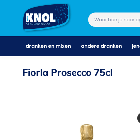
dranken en mixen
andere dranken
je
dranken en mixen
andere dranken
je
Fiorla Prosecco 75cl