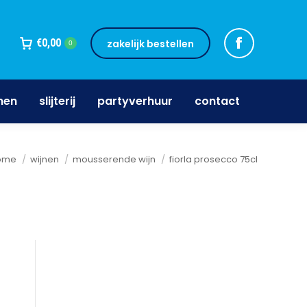
jnen
slijterij
partyverhuur
contact
€
0,00
zakelijk bestellen
0
nen
slijterij
partyverhuur
contact
e bent hier:
ome
wijnen
mousserende wijn
fiorla prosecco 75cl