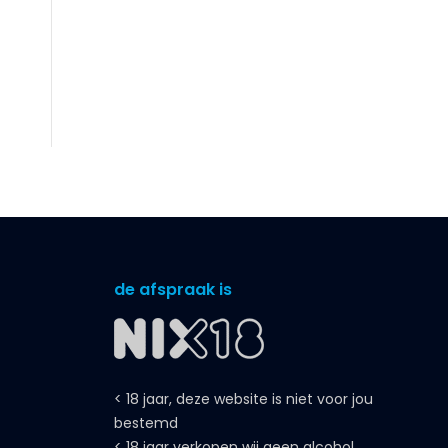
de afspraak is
< 18 jaar, deze website is niet voor jou
bestemd
< 18 jaar verkopen wij geen alcohol