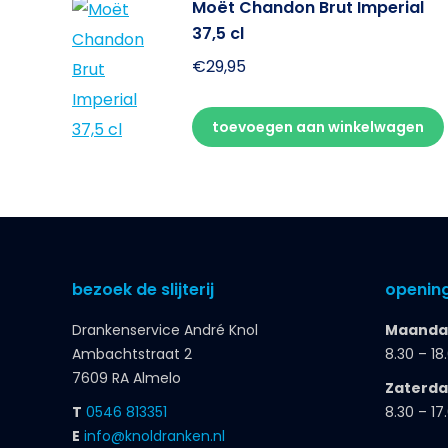
Moët Chandon Brut Imperial
37,5 cl
€
29,95
toevoegen aan winkelwagen
bezoek de slijterij
opening
Drankenservice André Knol
Maandag
Ambachtstraat 2
8.30 – 18
7609 RA Almelo
Zaterd
T
0546 813351
8.30 – 17
E
info@knoldranken.nl