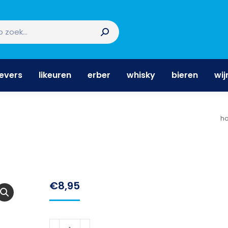
nevers
likeuren
erber
whisky
bieren
wi
nevers
likeuren
erber
whisky
bieren
wij
J
h
€
8,95
Fiorla