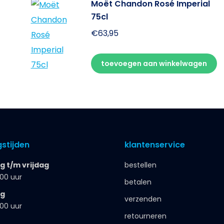
Moët Chandon Rosé Imperial
75cl
€
63,95
toevoegen aan winkelwagen
stijden
klantenservice
 t/m vrijdag
bestellen
.00 uur
betalen
ag
verzenden
.00 uur
retourneren