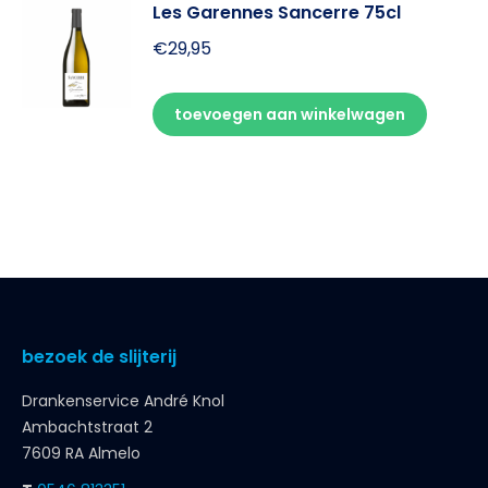
Les Garennes Sancerre 75cl
€
29,95
toevoegen aan winkelwagen
bezoek de slijterij
Drankenservice André Knol
Ambachtstraat 2
7609 RA Almelo