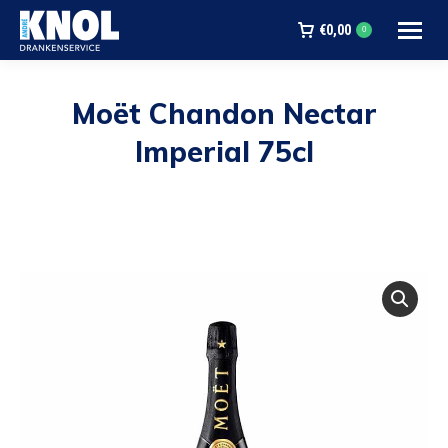
€
0,00
0
Moët Chandon Nectar
Imperial 75cl
Je bent hier: