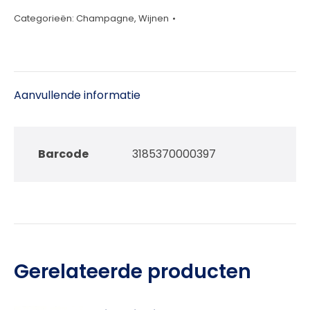
75cl
Categorieën:
Champagne
,
Wijnen
aantal
Aanvullende informatie
Barcode
3185370000397
Gerelateerde producten