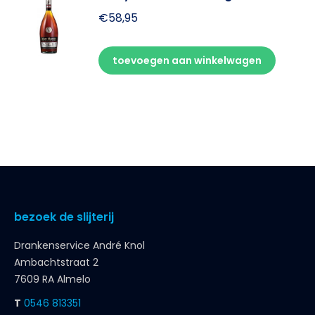
€
58,95
toevoegen aan winkelwagen
bezoek de slijterij
Drankenservice André Knol
Ambachtstraat 2
7609 RA Almelo
T
0546 813351