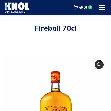
€
0,00
0
Fireball 70cl
Je bent hier: