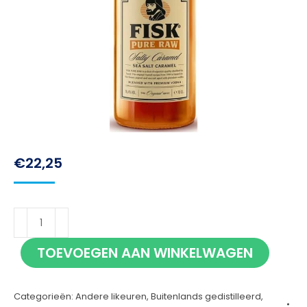
€
22,25
Fisk
Salty
TOEVOEGEN AAN WINKELWAGEN
Caramel
70cl
Categorieën:
Andere likeuren
,
Buitenlands gedistilleerd
,
aantal