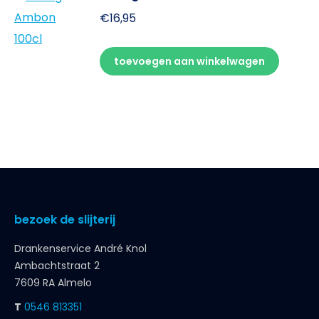
€
16,95
toevoegen aan winkelwagen
bezoek de slijterij
Drankenservice André Knol
Ambachtstraat 2
7609 RA Almelo
T
0546 813351