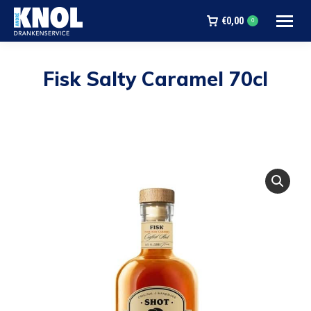
€
0,00
0
Fisk Salty Caramel 70cl
Je bent hier: