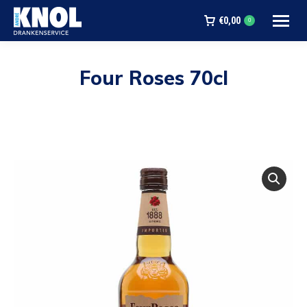
€
0,00
0
Four Roses 70cl
Je bent hier: