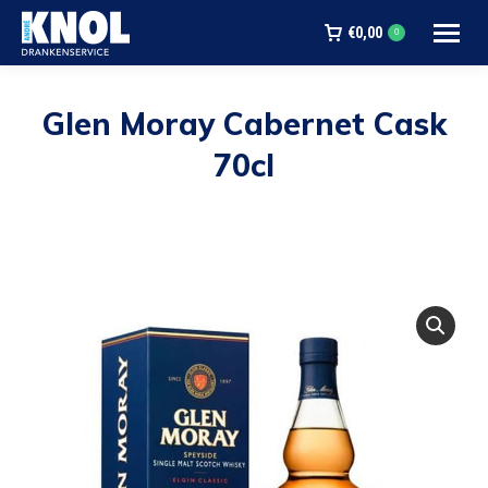
€
0,00
0
Glen Moray Cabernet Cask
70cl
Je bent hier: