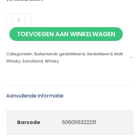
Glen
Moray
TOEVOEGEN AAN WINKELWAGEN
Cabernet
Cask
Categorieën:
Buitenlands gedistilleerd
,
Gedistilleerd
,
Malt
70cl
Whisky
,
Schotland
,
Whisky
aantal
Aanvullende informatie
Barcode
5060116322231