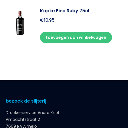
Kopke Fine Ruby 75cl
€
10,95
toevoegen aan winkelwagen
bezoek de slijterij
Drankenservice André Knol
Ambachtstraat 2
7609 RA Almelo