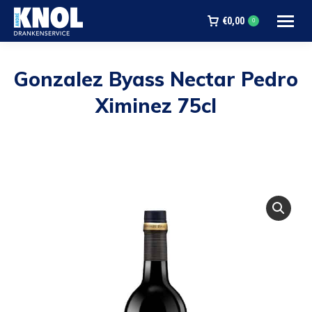
€
0,00
0
Gonzalez Byass Nectar Pedro
Ximinez 75cl
Je bent hier: