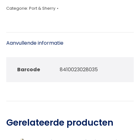
Ximinez
Categorie:
Port & Sherry
75cl
aantal
Aanvullende informatie
Barcode
8410023028035
Gerelateerde producten