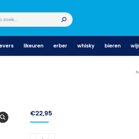
nevers
likeuren
erber
whisky
bieren
wi
nevers
likeuren
erber
whisky
bieren
wij
J
h
€
22,95
Gozio