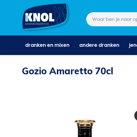
dranken en mixen
andere dranken
je
dranken en mixen
andere dranken
je
Gozio Amaretto 70cl