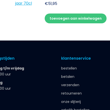
€
51,95
toevoegen aan winkelwagen
stijden
klantenservice
 t/m vrijdag
bestellen
.00 uur
betalen
ag
verzenden
.00 uur
retourneren
onze slijterij
zakelijk bestellen