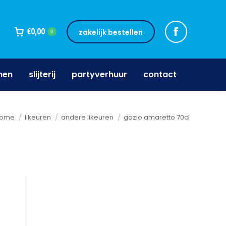
jnen
slijterij
partyverhuur
contact
€
0,00
zakelijk bestellen
0
nen
slijterij
partyverhuur
contact
e bent hier:
ome
likeuren
andere likeuren
gozio amaretto 70cl