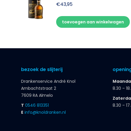
€
43,95
toevoegen aan winkelwagen
bezoek de slijterij
opening
Drankenservice André Knol
Maandag
Ambachtstraat 2
8.30 – 18
7609 RA Almelo
Zaterd
T
0546 813351
8.30 – 17
E
info@knoldranken.nl