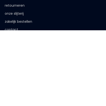
retourneren
onze slijterij
zakelijk bestellen
contact
de afspraak is
< 18 jaar, deze website is niet voor jou bestemd
< 18 jaar verkopen wij geen alcohol
< 25 jaar, laat je legitimatie zien