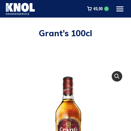
€
0,00
0
Grant’s 100cl
Je bent hier: