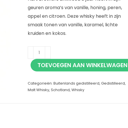
geuren aroma’s van vanille, honing, peren,
appel en citroen. Deze whisky heeft in zijn
smaak tonen van vanille, karamel, lichte
kruiden en kokos.
Hart
Brothers
TOEVOEGEN AAN WINKELWAGEN
Linkwood
8
Categorieën:
Buitenlands gedistilleerd
,
Gedistilleerd
,
jaar
Malt Whisky
,
Schotland
,
Whisky
70cl
aantal