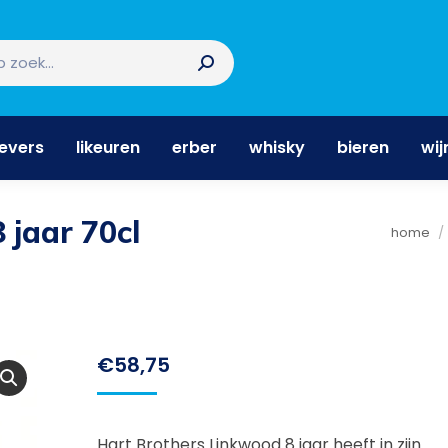
nevers
likeuren
erber
whisky
bieren
wi
nevers
likeuren
erber
whisky
bieren
wij
 jaar 70cl
Je bent
home
€
58,75
Hart Brothers Linkwood 8 jaar heeft in zijn