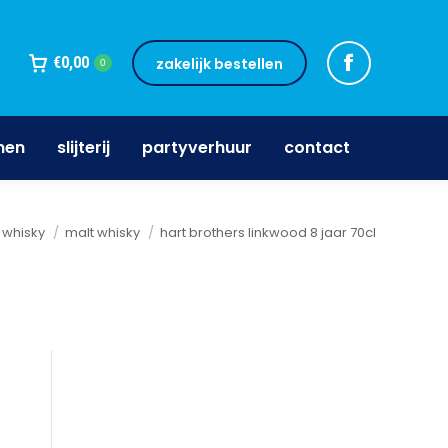
jnen
slijterij
partyverhuur
contact
€
0,00
zakelijk bestellen
0
nen
slijterij
partyverhuur
contact
 hier:
whisky
malt whisky
hart brothers linkwood 8 jaar 70cl