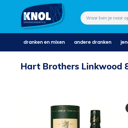
dranken en mixen
andere dranken
je
dranken en mixen
andere dranken
je
Hart Brothers Linkwood 8