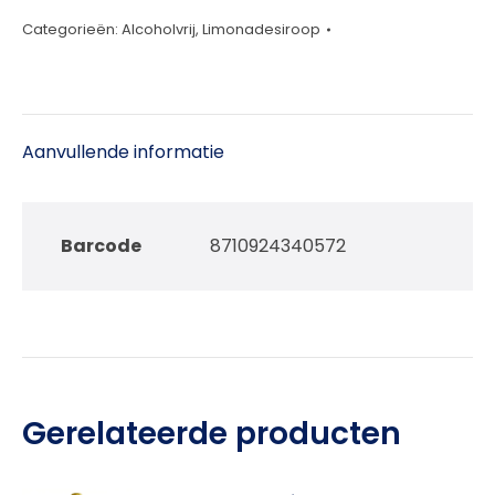
aantal
Categorieën:
Alcoholvrij
,
Limonadesiroop
Aanvullende informatie
Barcode
8710924340572
Gerelateerde producten