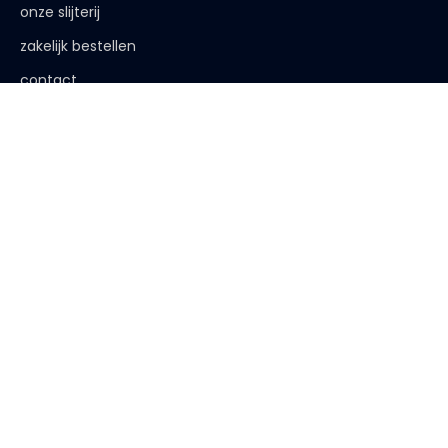
onze slijterij
zakelijk bestellen
contact
de afspraak is
< 18 jaar, deze website is niet voor jou bestemd
< 18 jaar verkopen wij geen alcohol
< 25 jaar, laat je legitimatie zien
algemene voorwaarden
|
privacy verklaring
| website:
Bureau
Peters