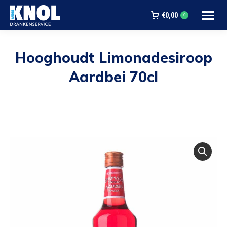
€
0,00
0
Hooghoudt Limonadesiroop
Aardbei 70cl
Je bent hier: