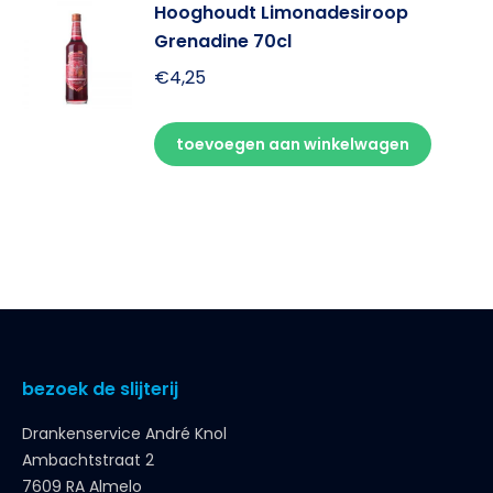
Hooghoudt Limonadesiroop
Grenadine 70cl
€
4,25
toevoegen aan winkelwagen
bezoek de slijterij
Drankenservice André Knol
Ambachtstraat 2
7609 RA Almelo