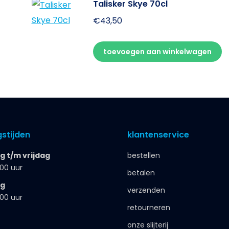
Talisker Skye 70cl
€
43,50
toevoegen aan winkelwagen
stijden
klantenservice
 t/m vrijdag
bestellen
.00 uur
betalen
ag
verzenden
.00 uur
retourneren
onze slijterij