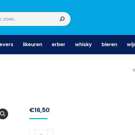
nevers
likeuren
erber
whisky
bieren
wi
nevers
likeuren
erber
whisky
bieren
wij
€
16,50
Isolabella