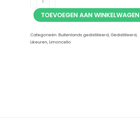
Limoncello
TOEVOEGEN AAN WINKELWAGEN
70cl
aantal
Categorieën:
Buitenlands gedistilleerd
,
Gedistilleerd
,
Likeuren
,
Limoncello