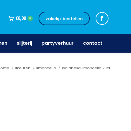
jnen
slijterij
partyverhuur
contact
€
0,00
zakelijk bestellen
0
nen
slijterij
partyverhuur
contact
Je bent hier:
home
likeuren
limoncello
isolabella limoncello 70cl