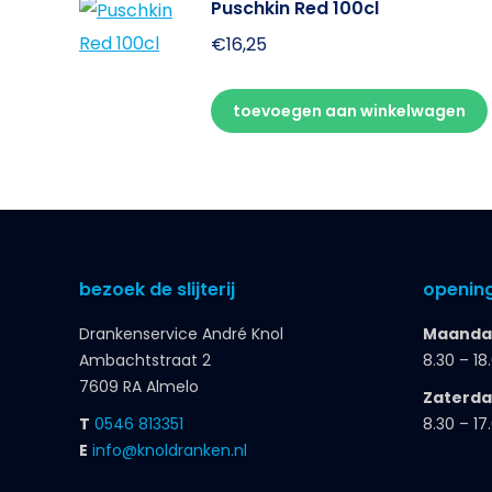
Puschkin Red 100cl
€
16,25
toevoegen aan winkelwagen
bezoek de slijterij
opening
Drankenservice André Knol
Maandag
Ambachtstraat 2
8.30 – 18
7609 RA Almelo
Zaterd
T
0546 813351
8.30 – 17
E
info@knoldranken.nl