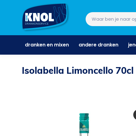
dranken en mixen
andere dranken
je
dranken en mixen
andere dranken
je
Isolabella Limoncello 70cl