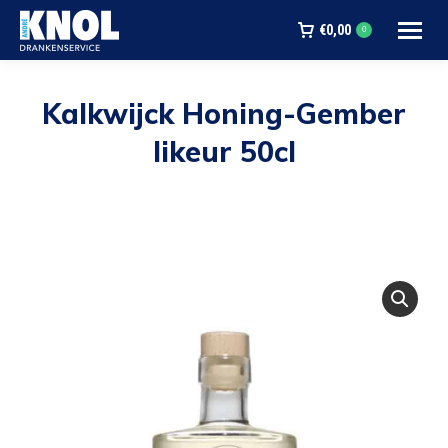
€
0,00
0
Kalkwijck Honing-Gember
likeur 50cl
Je bent hier: