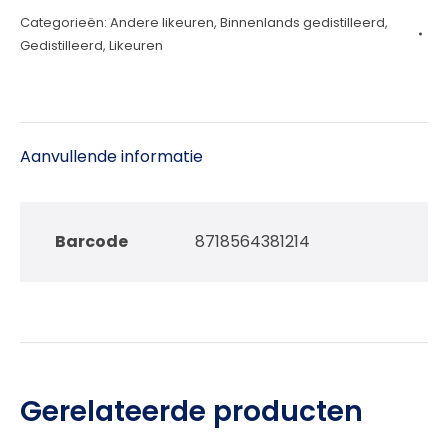
Categorieën:
Andere likeuren
,
Binnenlands gedistilleerd
,
50cl
Gedistilleerd
,
Likeuren
aantal
Aanvullende informatie
Barcode
8718564381214
Gerelateerde producten