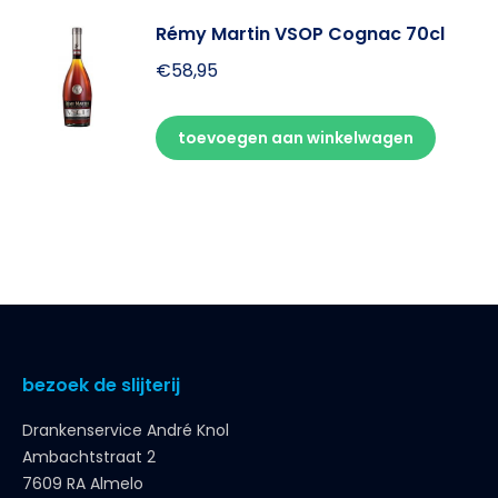
Rémy Martin VSOP Cognac 70cl
€
58,95
toevoegen aan winkelwagen
bezoek de slijterij
Drankenservice André Knol
Ambachtstraat 2
7609 RA Almelo