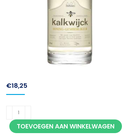
€
18,25
Kalkwijck
Honing-
TOEVOEGEN AAN WINKELWAGEN
Gember
likeur