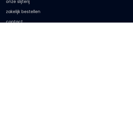
onze slijterij
zakelijk bestellen
contact
de afspraak is
< 18 jaar, deze website is niet voor jou bestemd
< 18 jaar verkopen wij geen alcohol
< 25 jaar, laat je legitimatie zien
algemene voorwaarden
|
privacy verklaring
| website:
Bureau
Peters