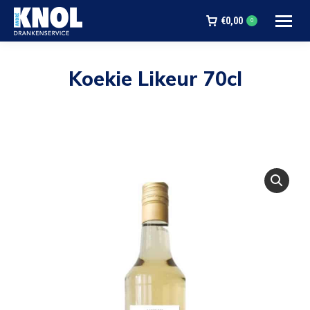
€
0,00
0
Koekie Likeur 70cl
Je bent hier: