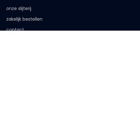
onze slijterij
zakelijk bestellen
contact
de afspraak is
< 18 jaar, deze website is niet voor jou bestemd
< 18 jaar verkopen wij geen alcohol
< 25 jaar, laat je legitimatie zien
algemene voorwaarden
|
privacy verklaring
| website:
Bureau