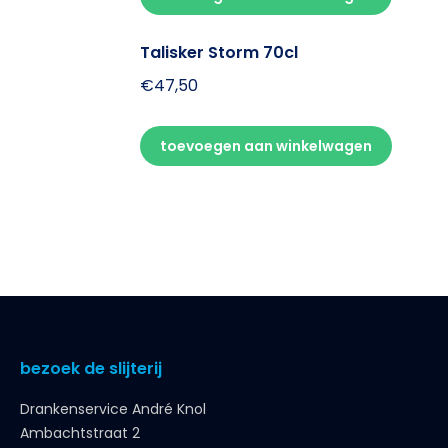
Talisker Storm 70cl
€
47,50
toevoegen aan winkelwagen
bezoek de slijterij
Drankenservice André Knol
Ambachtstraat 2