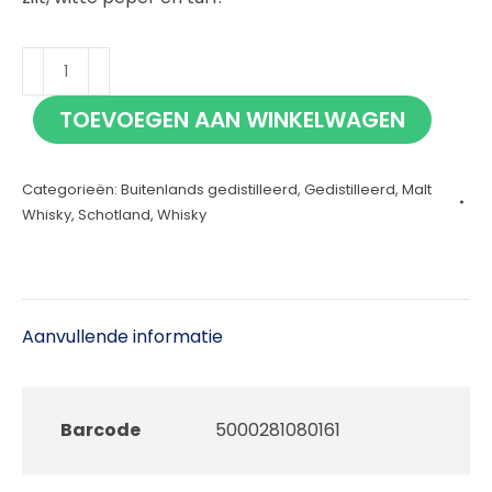
Lagavulin
12
TOEVOEGEN AAN WINKELWAGEN
jaar
Special
Categorieën:
Buitenlands gedistilleerd
,
Gedistilleerd
,
Malt
Release
Whisky
,
Schotland
,
Whisky
2025
70cl
aantal
Aanvullende informatie
Barcode
5000281080161