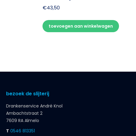
€
43,50
toevoegen aan winkelwagen
bezoek de slijterij
Drankenservice André Knol
Ambachtstraat 2
7609 RA Almelo
T
0546 813351