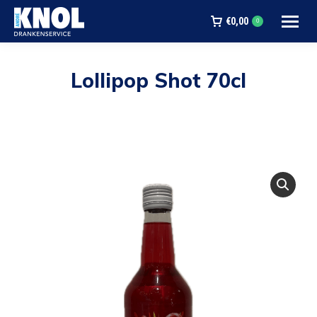
€
0,00
0
Lollipop Shot 70cl
Je bent hier: