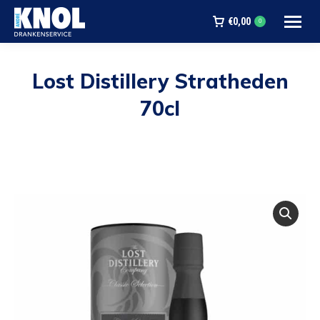
€
0,00
0
Lost Distillery Stratheden
70cl
Je bent hier: