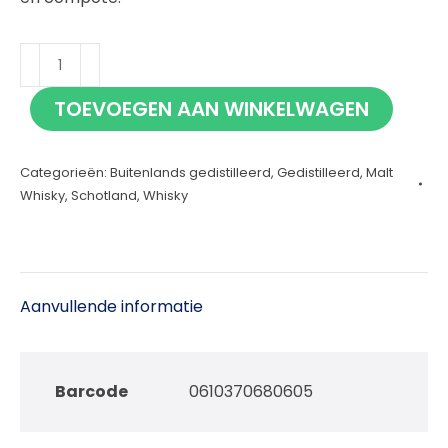
Lost
Distillery
TOEVOEGEN AAN WINKELWAGEN
Stratheden
70cl
Categorieën:
Buitenlands gedistilleerd
,
Gedistilleerd
,
Malt
aantal
Whisky
,
Schotland
,
Whisky
Aanvullende informatie
Barcode
0610370680605