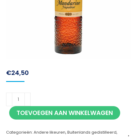
€
24,50
Mandarine
Napoléon
TOEVOEGEN AAN WINKELWAGEN
70cl
aantal
Categorieën:
Andere likeuren
,
Buitenlands gedistilleerd
,