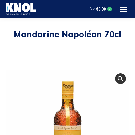
€
0,00
0
Mandarine Napoléon 70cl
Je bent hier: