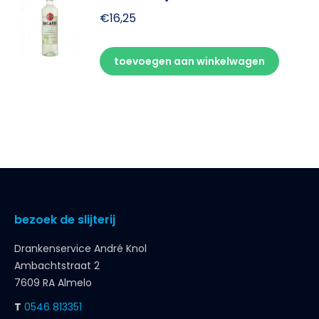
€
16,25
toevoegen aan winkelwagen
bezoek de slijterij
Drankenservice André Knol
Ambachtstraat 2
7609 RA Almelo
T
0546 813351