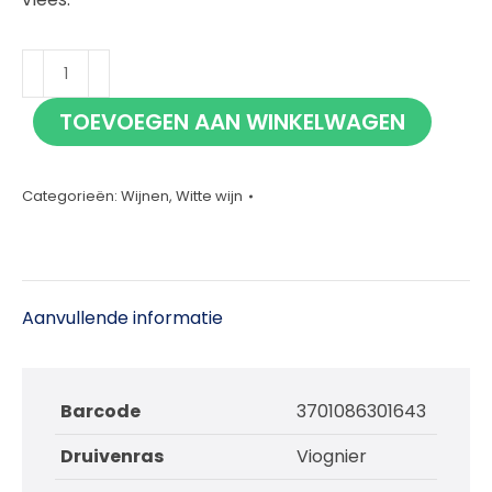
Medusa
Viognier
TOEVOEGEN AAN WINKELWAGEN
75cl
aantal
Categorieën:
Wijnen
,
Witte wijn
Aanvullende informatie
Barcode
3701086301643
Druivenras
Viognier