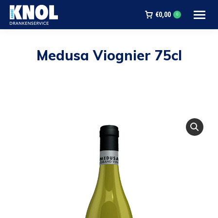
€
0,00
0
Medusa Viognier 75cl
Je bent hier: