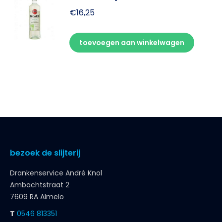
€
16,25
toevoegen aan winkelwagen
bezoek de slijterij
Drankenservice André Knol
Ambachtstraat 2
7609 RA Almelo
T
0546 813351