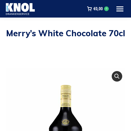
€
0,00
0
Merry’s White Chocolate 70cl
Je bent hier: