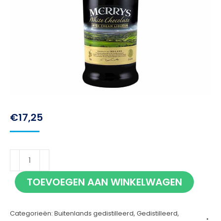
€
17,25
Merry's
White
TOEVOEGEN AAN WINKELWAGEN
Chocolate
70cl
Categorieën:
Buitenlands gedistilleerd
,
Gedistilleerd
,
aantal