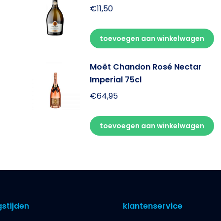
€
11,50
toevoegen aan winkelwagen
Moët Chandon Rosé Nectar
Imperial 75cl
€
64,95
toevoegen aan winkelwagen
stijden
klantenservice