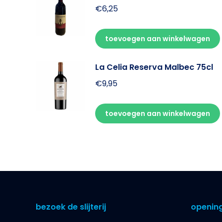
€
6,25
toevoegen aan winkelwagen
La Celia Reserva Malbec 75cl
€
9,95
toevoegen aan winkelwagen
bezoek de slijterij
opening