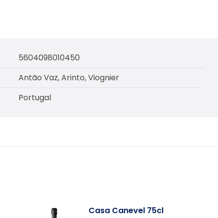
75cl
aantal
5604098010450
Antão Vaz, Arinto, Viognier
Portugal
Casa Canevel 75cl